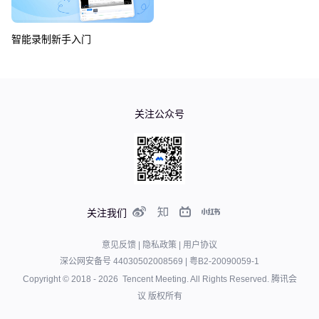
智能录制新手入门
如何使用同声传译功能？
如何使用企业版可视化仪表盘？
关注公众号
如何邀请企业成员入会？
如何将腾讯会议融入已有办公系统
如何使用自定义布局？（一）
腾讯会议企业版
关注我们
如何使用自定义布局？（二）
会议室连接器
意见反馈
|
隐私政策
|
用户协议
深公网安备号 44030502008569
|
粤B2-20090059-1
会议室连接器
什么是腾讯会议Rooms？
Copyright © 2018 -
2026
Tencent Meeting. All Rights Reserved.
腾讯会
议 版权所有
什么是腾讯会议Rooms？
2020年腾讯会议发布会