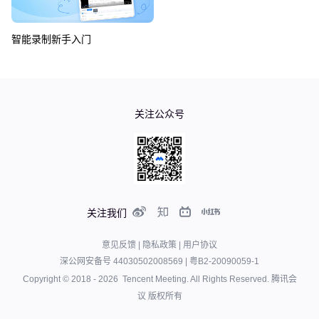
智能录制新手入门
如何使用同声传译功能？
如何使用企业版可视化仪表盘？
关注公众号
如何邀请企业成员入会？
如何将腾讯会议融入已有办公系统
如何使用自定义布局？（一）
腾讯会议企业版
关注我们
如何使用自定义布局？（二）
会议室连接器
意见反馈
|
隐私政策
|
用户协议
深公网安备号 44030502008569
|
粤B2-20090059-1
会议室连接器
什么是腾讯会议Rooms？
Copyright © 2018 -
2026
Tencent Meeting. All Rights Reserved.
腾讯会
议 版权所有
什么是腾讯会议Rooms？
2020年腾讯会议发布会