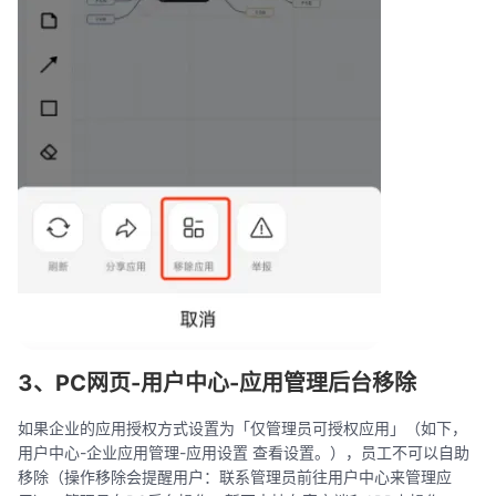
3、PC网页-用户中心-应用管理后台移除
如果企业的应用授权方式设置为「仅管理员可授权应用」（如下，
用户中心-企业应用管理-应用设置 查看设置。），员工不可以自助
移除（操作移除会提醒用户：联系管理员前往用户中心来管理应