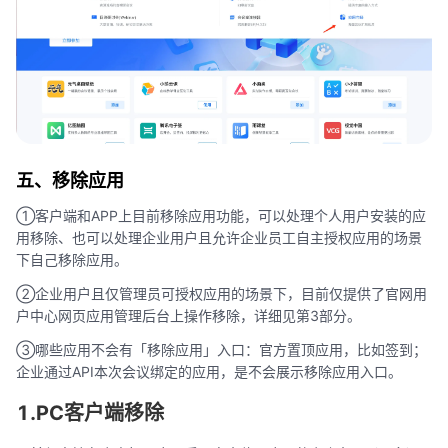
五、移除应用
①客户端和APP上目前移除应用功能，可以处理个人用户安装的应
用移除、也可以处理企业用户且允许企业员工自主授权应用的场景
下自己移除应用。
②企业用户且仅管理员可授权应用的场景下，目前仅提供了官网用
户中心网页应用管理后台上操作移除，详细见第3部分。
③哪些应用不会有「移除应用」入口：官方置顶应用，比如签到；
企业通过API本次会议绑定的应用，是不会展示移除应用入口。
1.PC客户端移除