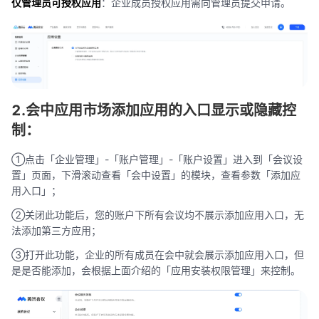
仅管理员可授权应用
：企业成员授权应用需向管理员提交申请。
2.会中应用市场添加应用的入口显示或隐藏控
制：
①点击「企业管理」-「账户管理」-「账户设置」进入到「会议设
置」页面，下滑滚动查看「会中设置」的模块，查看参数「添加应
用入口」；
②关闭此功能后，您的账户下所有会议均不展示添加应用入口，无
法添加第三方应用；
③打开此功能，企业的所有成员在会中就会展示添加应用入口，但
是是否能添加，会根据上面介绍的「应用安装权限管理」来控制。