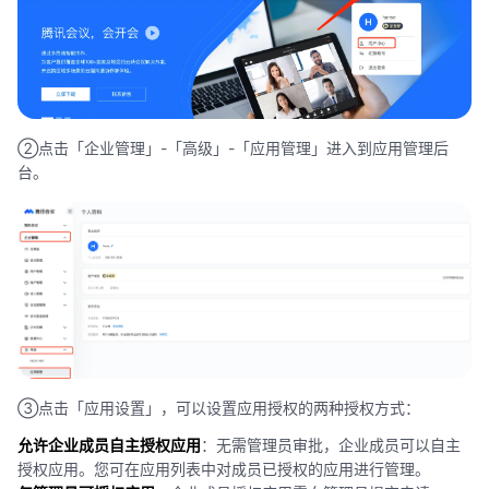
②点击「企业管理」-「高级」-「应用管理」进入到应用管理后
台。
③点击「应用设置」，可以设置应用授权的两种授权方式：
允许企业成员自主授权应用
：无需管理员审批，企业成员可以自主
授权应用。您可在应用列表中对成员已授权的应用进行管理。