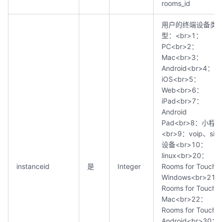
rooms_id
用户的终端设备类
型：<br>1：
PC<br>2：
Mac<br>3：
Android<br>4：
iOS<br>5：
Web<br>6：
iPad<br>7：
Android
Pad<br>8：小程
<br>9：voip、sip
设备<br>10：
linux<br>20：
instanceid
是
Integer
Rooms for Touch
Windows<br>21
Rooms for Touch
Mac<br>22：
Rooms for Touch
Android<br>30：