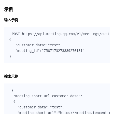
示例
输入示例
POST https://api.meeting.qq.com/v
1
/meetings/custom
{

"customer_data"
:
"test"
,

"meeting_id"
:
"7567173273889276131"
输出示例
{

"meeting_short_url_customer_data"
:

  {

"customer_data"
:
"test"
,

"meeting_short_url"
:
"https://meeting.tencent.co