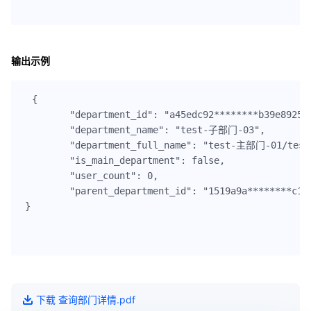
输出示例
{

	"department_id": "a45edc92********b39e89254c9eb537",

	"department_name": "test-子部门-03",

	"department_full_name": "test-主部门-01/test-子部门-03",

	"is_main_department": false,

	"user_count": 0,

	"parent_department_id": "1519a9a********c1f4dd9da464bf856"

}

下载
查询部门详情
.pdf