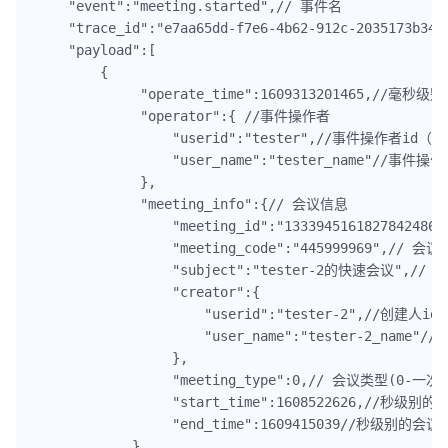
    "event":"meeting.started",// 事件名

    "trace_id":"e7aa65dd-f7e6-4b62-912c-2035173
    "payload":[

        {

             "operate_time":1609313201465,//毫
             "operator":{ //事件操作者

                 "userid":"tester",//事件操作者i
                 "user_name":"tester_name"//事件操
             },            

             "meeting_info":{// 会议信息

                 "meeting_id":"13339451618278424869
                 "meeting_code":"445999969",// 会议co
                 "subject":"tester-2的快速会议",// 
                 "creator":{

                     "userid":"tester-2",//创建人i
                     "user_name":"tester-2_name"/
                 },

                 "meeting_type":0,// 会议类型
                 "start_time":1608522626,//秒级
                 "end_time":1609415039//秒级别的会
            }
