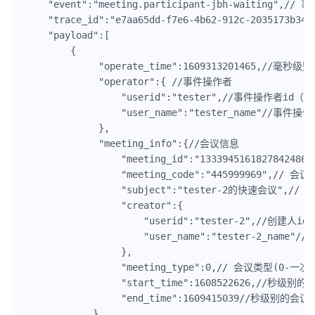
    "event":"meeting.participant-jbh-waiting",// 事
    "trace_id":"e7aa65dd-f7e6-4b62-912c-2035173
    "payload":[

        {

             "operate_time":1609313201465,//毫
             "operator":{ //事件操作者

                 "userid":"tester",//事件操作者i
                 "user_name":"tester_name"//事件操
             },            

             "meeting_info":{//会议信息

                 "meeting_id":"13339451618278424869
                 "meeting_code":"445999969",// 会议co
                 "subject":"tester-2的快速会议",// 
                 "creator":{

                     "userid":"tester-2",//创建人i
                     "user_name":"tester-2_name"/
                 },

                 "meeting_type":0,// 会议类型
                 "start_time":1608522626,//秒级
                 "end_time":1609415039//秒级别的会
            }
