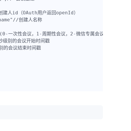
,//创建人id（OAuth用户返回openId）

_name"//创建人名称

 会议类型(0-一次性会议，1-周期性会议，2-微信专属会议，3-rooms
6,//秒级别的会议开始时间戳

/秒级别的会议结束时间戳
