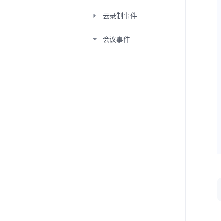
云录制事件
会议事件
异步任务结果
用户从会议中被移
入等候室
用户从等候室进入
会议
用户离开等候室
用户进入等候室
用户等待主持人入
会