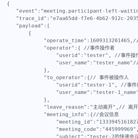
{

    "event":"meeting.participant-left-waiti
    "trace_id":"e7aa65dd-f7e6-4b62-912c-2
    "payload":[

        {

             "operate_time":16093132014
             "operator":{ //事件操作者

                 "userid":"tester", //
                 "user_name":"tester_name
             }, 

             "to_operator":{// 事件被操作人

                 "userid":"tester-1",
                 "user_name":"tester-1_na
             },

             "leave_reason":"主动离开",// 离开
             "meeting_info":{//会议信息

                 "meeting_id":"133394516182
                 "meeting_code":"445999969"
                 "subject":"tester-2的快速会