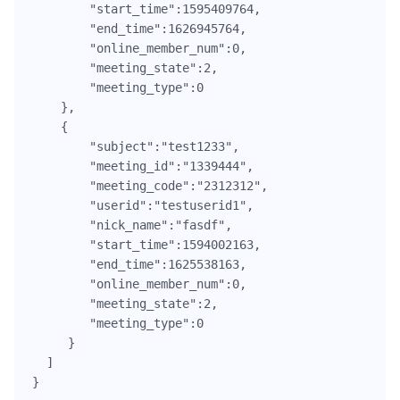
        "start_time":1595409764,

        "end_time":1626945764,

        "online_member_num":0,

        "meeting_state":2,

        "meeting_type":0

    },

    {

        "subject":"test1233",

        "meeting_id":"1339444",

        "meeting_code":"2312312",

        "userid":"testuserid1",

        "nick_name":"fasdf",

        "start_time":1594002163,

        "end_time":1625538163,

        "online_member_num":0,

        "meeting_state":2,

        "meeting_type":0

     }

  ]
