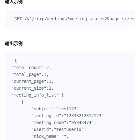
输入示例
输出示例
{

"total_count":2,

"total_page":1,

"current_page":1,

"current_size":2,

"meeting_info_list":[

    {

        "subject":"test123",

        "meeting_id":"12333212312123",

        "meeting_code":"95943474",

        "userid":"testuserid",

        "nick_name":"",
