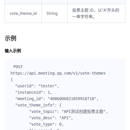
投票主题 ID，以“A”开头的
vote_theme_id
String
一串字符串。
示例
输入示例
POST

https://api.meeting.qq.com/v1/vote-themes

{

  "userid": "tester",

  "instanceid": 1,

  "meeting_id": "4086006821859918718",

  "vote_theme_info": {

  	"vote_topic": "API测试创建投票主题",

  	"vote_desc": "API",

  	"vote_type": 0,
