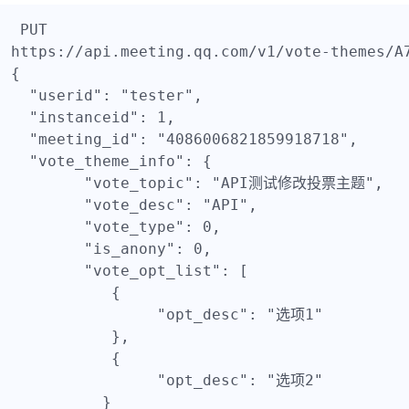
PUT

https://api.meeting.qq.com/v1/vote-themes/A7
{

  "userid": "tester",

  "instanceid": 1,

  "meeting_id": "4086006821859918718",

  "vote_theme_info": {

  	"vote_topic": "API测试修改投票主题",

  	"vote_desc": "API",

  	"vote_type": 0,

  	"is_anony": 0,

  	"vote_opt_list": [

  	   {

		"opt_desc": "选项1"

	   },

	   {

		"opt_desc": "选项2"

	  }
