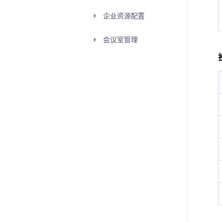
企业资源配置
会议室管理
投票管理
删除会议投票
获取会议投票结果
获取会议下投票列
表
获取会议投票主题
列表
编辑会议投票主题