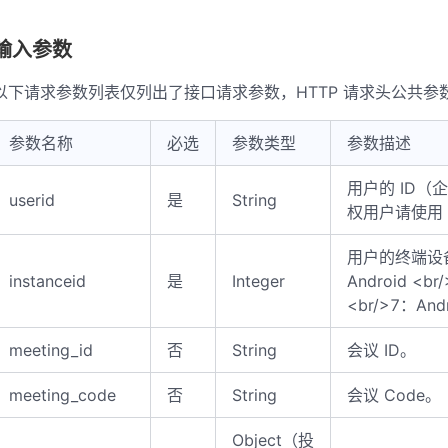
输入参数
以下请求参数列表仅列出了接口请求参数，HTTP 请求头公共
参数名称
必选
参数类型
参数描述
用户的 ID（
userid
是
String
权用户请使用 o
用户的终端设备类
instanceid
是
Integer
Android <br
<br/>7：And
meeting_id
否
String
会议 ID。
meeting_code
否
String
会议 Code。
Object（投