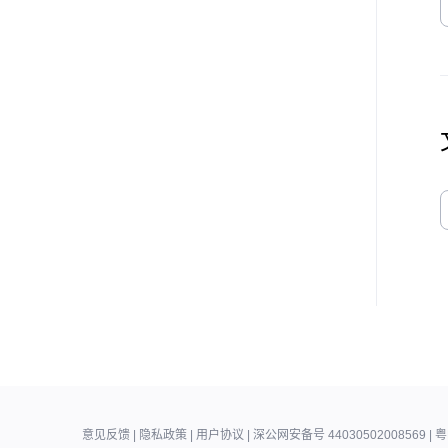
管理）
网络研讨会
（Webinar）管理
会议管理
事件订阅（Webhook）
迭代日志
错误码
SDK
腾讯会议MCP/CLI
会议室（Rooms）
意见反馈
|
隐私政策
|
用户协议
|
深公网安备号 44030502008569
|
粤