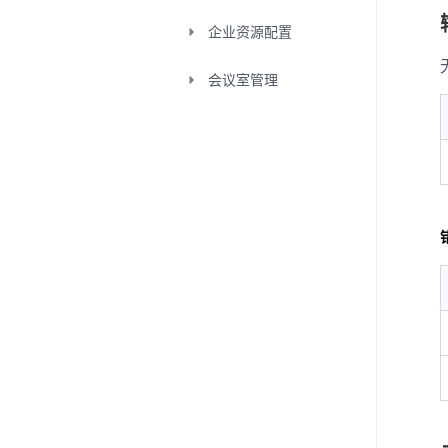
企业资源配置
会议室管理
投票管理
会议嘉宾管理
文档管理
录制管理
获取用户基本信息
用户管理
直播管理