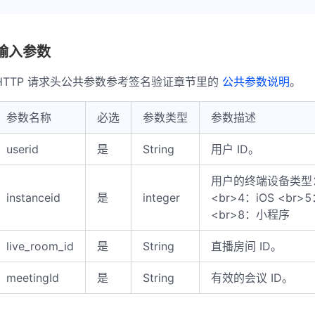
输入参数
HTTP 请求头公共参数参考签名验证章节里的
公共参数说明
。
参数名称
必选
参数类型
参数描述
userid
是
String
用户 ID。
用户的终端设备类型： <b
instanceid
是
integer
<br>4：iOS <br>5
<br>8：小程序
live_room_id
是
String
直播房间 ID。
meetingId
是
String
有效的会议 ID。