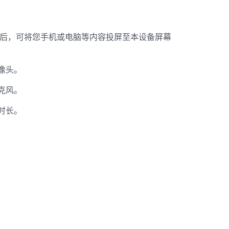
开启后，可将您手机或电脑等内容投屏至本设备屏幕
像头
。
克风
。
时长
。