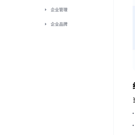
企业管理
企业品牌
高级
防火墙配置
腾讯会议Rooms
SSO登录与企业账号对接
学习中心