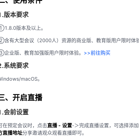
二、使用条件
1.版本要求
①1.8.0版本及以上。
②含有大型会议（2000人）资源的商业版、教育版用户限时体
③企业版、教育加强版用户限时体验。
>>前往购买
2.系统要求
Windows/macOS。
三、开启直播
1.会前设置
可在预定会议时，点击
直播 - 设置
-＞完成直播设置，可选择添
方直播地址
分享邀请观众观看直播即可。