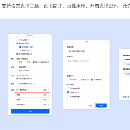
支持设置直播主题、直播简介、直播水印、开启直播密码、允