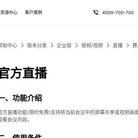
资源中心
客户案例
4009-700-700
帮助中心
版本分类
企业版
音频/视频
直播
开
官方直播
一、功能介绍
官方直播功能(限时免费)支持将当前会议中的屏幕共享或视频画
观看会议内容。