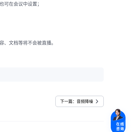
也可在会议中设置；
容、文档等将不会被直播。
下一篇：音频降噪
在线
咨询