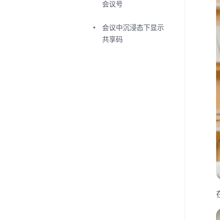
会议号
会议中沉浸态下显示
共享码
会议中显示参会人数
Rooms 云录制
成员管理
如何处理会议中啸叫
回声
如何调整摄像头位置
如何使用等候室
如何使用Rooms小窗