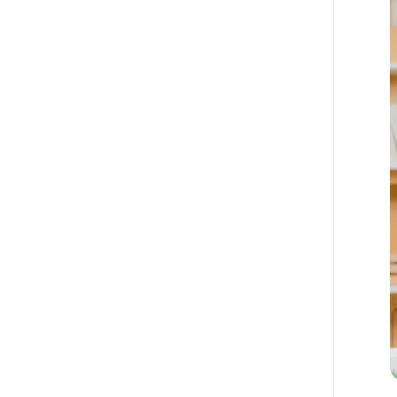
如何设置焦点视频
如何在Rooms上进行
批注
如何会中控制共享方
幻灯片
如何会议中查看聊天
消息
如何会议中查看字幕
Rooms支持收听同声
传译
Rooms支持自动接听