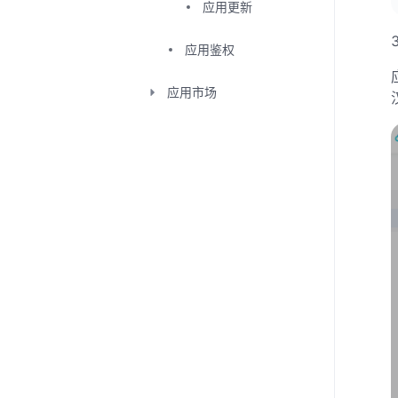
应用更新
应用鉴权
应用市场
行业应用
如何为会议添加扩展应
用
API
SDK
腾讯会议MCP/CLI
会议室（Rooms）