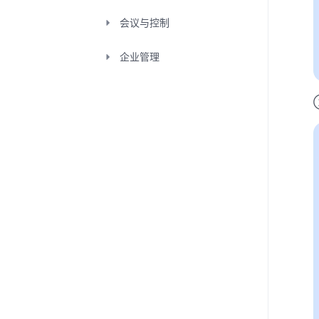
会议与控制
企业管理
企业品牌
高级
腾讯会议Rooms
组织
常见问题
企业版
学习中心