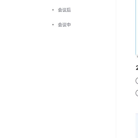
会议后
会议中
会议前
腾讯会议Windows安装
包参数说明
安装指南
Outlook插件升级帮助指
引（仅windows）
会后沉淀
会中管控与互动