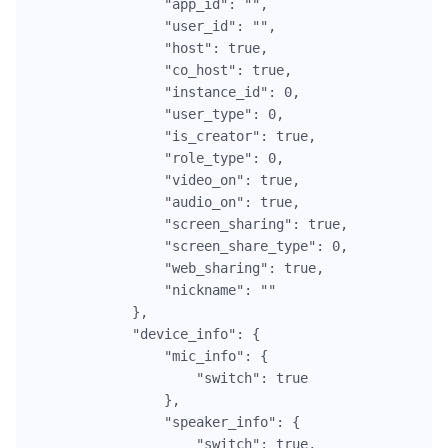
                "app_id": "",

                "user_id": "",

                "host": true,

                "co_host": true,

                "instance_id": 0,

                "user_type": 0,

                "is_creator": true,

                "role_type": 0,

                "video_on": true,

                "audio_on": true,

                "screen_sharing": true,

                "screen_share_type": 0,

                "web_sharing": true,

                "nickname": ""

            },

            "device_info": {

                "mic_info": {

                    "switch": true

                },

                "speaker_info": {

                    "switch": true,
