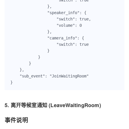
                },

                "speaker_info": {

                    "switch": true,

                    "volume": 0

                },

                "camera_info": {

                    "switch": true

                }

            }

        }

    },

    "sub_event": "JoinWaitingRoom"

}
5. 离开等候室通知 (LeaveWaitingRoom)
事件说明