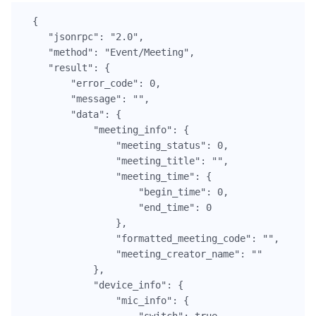
{

    "jsonrpc": "2.0",

    "method": "Event/Meeting",

    "result": {

        "error_code": 0,

        "message": "",

        "data": {

            "meeting_info": {

                "meeting_status": 0,

                "meeting_title": "",

                "meeting_time": {

                    "begin_time": 0,

                    "end_time": 0

                },

                "formatted_meeting_code": "",

                "meeting_creator_name": ""

            },

            "device_info": {

                "mic_info": {

                    "switch": true
