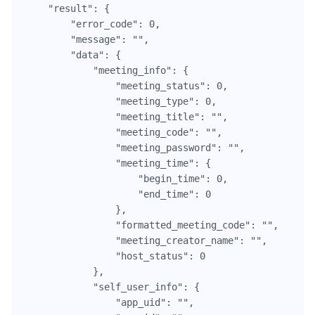
    "result": {

        "error_code": 0,

        "message": "",

        "data": {

            "meeting_info": {

                "meeting_status": 0,

                "meeting_type": 0,

                "meeting_title": "",

                "meeting_code": "",

                "meeting_password": "",

                "meeting_time": {

                    "begin_time": 0,

                    "end_time": 0

                },

                "formatted_meeting_code": "",

                "meeting_creator_name": "",

                "host_status": 0

            },

            "self_user_info": {

                "app_uid": "",
