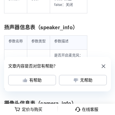
false：关闭
扬声器信息表（speaker_info）
参数名称
参数类型
参数描述
是否开启麦克风：
switch
bool
true：开启
文章内容是否对您有帮助？
false：关闭
有帮助
无帮助
volume
int
扬声器音量
摄像头信息表（camera_info）
定价与购买
在线客服