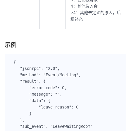
4：其他端入会
>4：其他未定义的原因，后
续补充
示例
{

    "jsonrpc": "2.0",

    "method": "Event/Meeting",

    "result": {

        "error_code": 0,

        "message": "",

        "data": {

            "leave_reason": 0

        }

    },

    "sub_event": "LeaveWaitingRoom"
