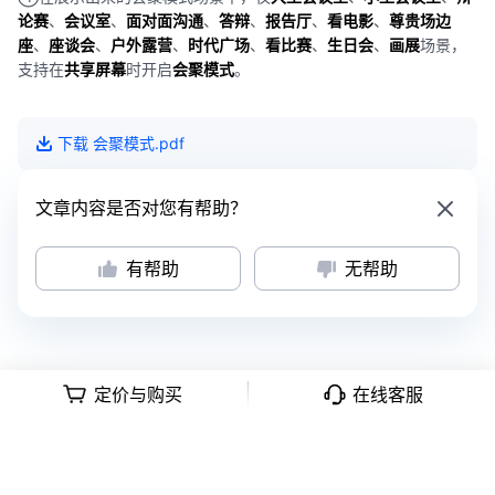
论赛
、
会议室
、
面对面沟通
、
答辩
、
报告厅
、
看电影
、
尊贵场边
座
、
座谈会
、
户外露营
、
时代广场
、
看比赛
、
生日会
、
画展
场景，
支持在
共享屏幕
时开启
会聚模式
。
下载
会聚模式
.pdf
文章内容是否对您有帮助？
有帮助
无帮助
定价与购买
在线客服
意见反馈
|
隐私政策
|
用户协议