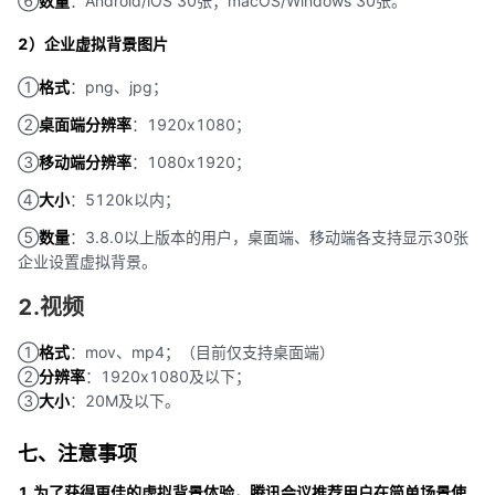
⑥
数量
：Android/iOS 30张；macOS/Windows 30张。
2）企业虚拟背景图片
①
格式
：png、jpg；
②
桌面端分辨率
：1920x1080；
③
移动端分辨率
：1080x1920；
④
大小
：5120k以内；
⑤
数量
：3.8.0以上版本的用户，桌面端、移动端各支持显示30张
企业设置虚拟背景。
2.视频
①
格式
：mov、mp4；（目前仅支持桌面端）
②
分辨率
：1920x1080及以下；
③
大小
：20M及以下。
七、注意事项
1.为了获得更佳的虚拟背景体验，腾讯会议推荐用户在简单场景使