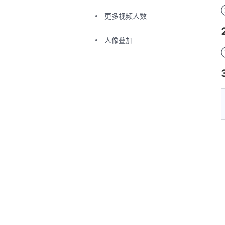
更多视频人数
人像叠加
录制转写
眼神接触
虚拟背景
高清摄像头画质
协作与互动
帐号与管理
会议与控制