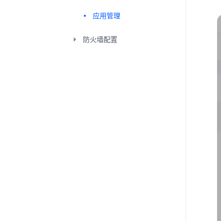
应用管理
防火墙配置
腾讯会议Rooms
SSO登录与企业账号对接
学习中心