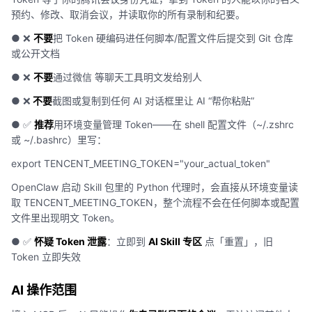
预约、修改、取消会议，并读取你的所有录制和纪要。
● ❌
不要
把 Token 硬编码进任何脚本/配置文件后提交到 Git 仓库
或公开文档
● ❌
不要
通过微信 等聊天工具明文发给别人
● ❌
不要
截图或复制到任何 AI 对话框里让 AI “帮你粘贴”
● ✅
推荐
用环境变量管理 Token——在 shell 配置文件（~/.zshrc
或 ~/.bashrc）里写：
export TENCENT_MEETING_TOKEN="your_actual_token"​
OpenClaw 启动 Skill 包里的 Python 代理时，会直接从环境变量读
取 TENCENT_MEETING_TOKEN，整个流程不会在任何脚本或配置
文件里出现明文 Token。
● ✅
怀疑 Token 泄露
：立即到
AI Skill 专区
点「重置」，旧
Token 立即失效
AI 操作范围