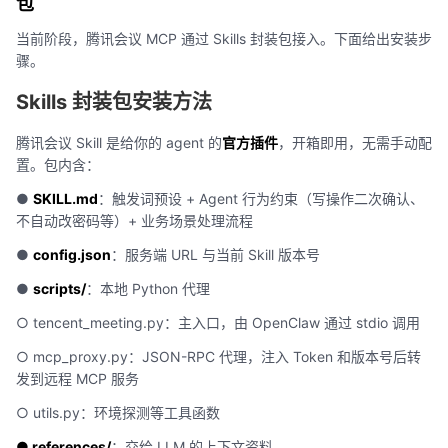
包
当前阶段，腾讯会议 MCP 通过 Skills 封装包接入。下面给出安装步
骤。
Skills 封装包安装方法
腾讯会议 Skill 是给你的 agent 的
官方插件
，开箱即用，无需手动配
置。包内含：
●
SKILL.md
：触发词预设 + Agent 行为约束（写操作二次确认、
不自动改密码等）+ 业务场景处理流程
●
config.json
：服务端 URL 与当前 Skill 版本号
●
scripts/
：本地 Python 代理
○ tencent_meeting.py：主入口，由 OpenClaw 通过 stdio 调用
○ mcp_proxy.py：JSON-RPC 代理，注入 Token 和版本号后转
发到远程 MCP 服务
○ utils.py：环境探测等工具函数
● references/
：交给 LLM 的上下文资料