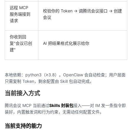
远程 MCP
校验你的 Token → 调腾讯会议接口 → 创建
服务端接到
会议
请求
你收到回
复"会议已创
AI 把结果格式化展示给你
建"
本地依赖：python3（≥3.8）。OpenClaw 会自动检查；用户层面
只需复制 Token，剩余配置由 Skill 包自动完成。
当前接入方式
腾讯会议 MCP 当前通过
Skills 封装包
接入——对 IM 发一条指令即
装好，内置触发词和行为约束，无需动任何配置文件。
当前支持的能力