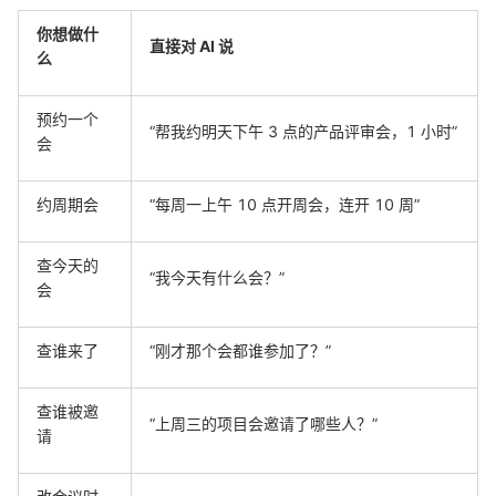
你想做什
直接对 AI 说
么
预约一个
“帮我约明天下午 3 点的产品评审会，1 小时”
会
约周期会
“每周一上午 10 点开周会，连开 10 周”
查今天的
“我今天有什么会？”
会
查谁来了
“刚才那个会都谁参加了？”
查谁被邀
“上周三的项目会邀请了哪些人？”
请