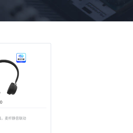
10
强，麦杆静音联动