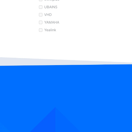
UBAINS
VHD
YAMAHA
Yealink