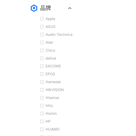
品牌
Apple
ASUS
Audio-Technica
AVer
Cisco
dahua
EACOME
EPOS
Hamedal
HIKVISION
Hisense
hitry
Horion
HP
HUAWEI