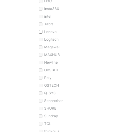
H3C
Insta360
intel
Jabra
Lenovo
Logitech
Magewell
MAXHUB
Newline
OBSBOT
Poly
QSTECH
Q-SYS
Sennheiser
SHURE
Sundray
TCL
thinkplus