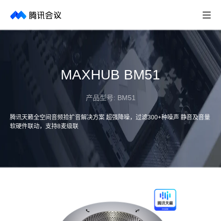
取消
历史搜索
MAXHUB BM51
产品型号:
BM51
腾讯天籁全空间音频拾扩音解决方案 超强降噪，过滤300+种噪声 静音及音量
软硬件联动，支持8麦级联