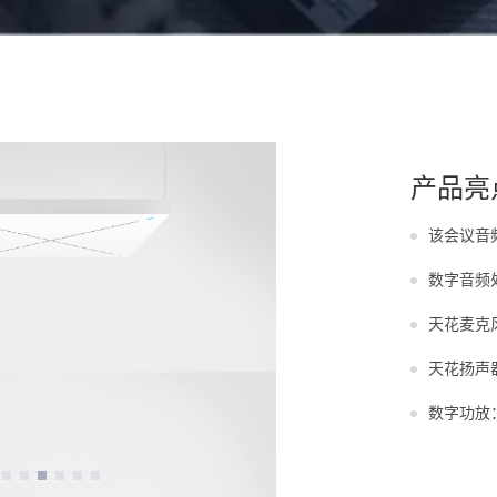
产品亮
该会议音
数字音频处理
天花麦克风：S
天花扬声器：
数字功放：Q-