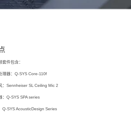
点
频套件包含：
器：Q-SYS Core-110f
ennheiser SL Ceiling Mic 2
Q-SYS SPA series
SYS AcousticDesign Series