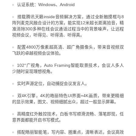
认证系统：Windows、Android
搭载腾讯天籁inside音频解决方案，通过全新触摸框与8
阵列麦克风融合设计的方案，能实现12米超长距离拾音，精
准消除300多种在线会议通话过程当中的背景噪声，让远程
视频会议，听得见、听得清、听得真。
配置4800万像素超高清、超广角摄像头，带来音视频双
飞跃的卓越视频会议体验。
102°广视角，Auto Framing智能取景技术，会议人多人
少随时呈现理想视角。
实时声源定位，自动捕捉会议发言人。
双4K引擎，4K的皓丽特色UI界面+4K画质，带来更精细
的显示效果，图文、视频细腻出众，超过一般显示屏幕。
高精度红外触控技术，白板书写顺滑流畅、落笔即现，任
意界面都能开启书写模式。
搭配皓丽智能笔，写内容、圈重点，清晰表达，会议高效