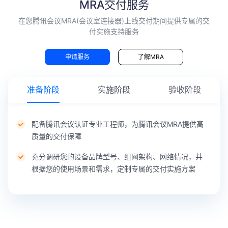
工程师
品测试
MRA交付服务
出优
等总
会实
严格依
联调，
化建
结
在您腾讯会议MRA(会议室连接器)上线交付期间提供专属的交
时监
照产品
输出产
议
付实施支持服务
控您
部署方
品验收
根据
的会
案，为
报告，
申请服务
了解MRA
您的
议状
企业提
提供
实际
态，
供高质
Rooms
需
与您
量的
产品定
准备阶段
实施阶段
验收阶段
求，
保持
Rooms
制化使
必要
高效
安装部
用培
时进
沟
署服务
训，确
配备腾讯会议认证专业工程师，为腾讯会议MRA提供高
行产
通，
保您能
质量的交付保障
品调
对突
快速上
充分调研您的设备品牌型号、组网架构、网络情况，并
整改
发会
手
根据您的使用场景和需求，定制专属的交付实施方案
进
议状
Rooms
况进
产品，
行评
获得最
估处
佳使用
帮助
提供
置，
体验
您进
MRA