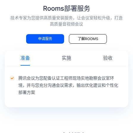
护航
工程
工程
Rooms部署服务
方
师协
师对
技术专家为您提供高质量安装服务，让会议室轻松升级，打造
案，
调腾
各护
高质量音视频会议
协助
讯会
航各
参会
议专
阶段
申请服务
了解ROOMS
会场
家保
工作
进行
障团
进行
联调
队，
汇
准备
实施
验收
测
根据
总，
试，
预定
完成
评估
方案
护航
腾讯会议为您配备认证工程师现场实地勘察会议室环
腾讯
进行
服务
境，并与您充分沟通会议需求，输出优化建议和个性化
会议
全程
交付
部署方案
音视
会议
和会
频效
护航
议保
果，
障技
专家
腾讯会
进行充
汇总
术、
保障
议认证
分的产
并提
流程
团队