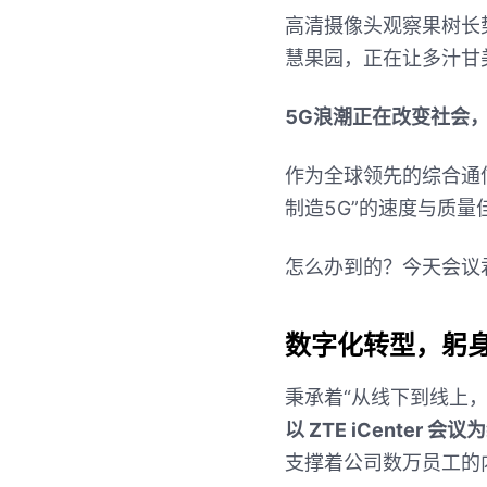
高清摄像头观察果树长
慧果园，正在让多汁甘
5G
浪潮正在改变社会
作为全球领先的综合通
制造
5G”
的速度与质量
怎么办到的？今天会议
数字化转型，躬
秉承着
“
从线下到线上
以
ZTE iCenter
会议为
支撑着公司数万员工的