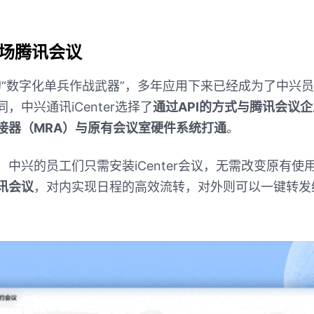
场腾讯会议
的
“
数字化单兵作战武器
”
，多年应用下来已经成为了中兴员
同，中兴通讯
iCenter
选择了
通过
API
的方式与腾讯会议企
接器（
MRA
）与原有会议室硬件系统打通
。
，中兴的员工们只需安装
iCenter
会议，无需改变原有使
讯会议
，对内实现日程的高效流转，对外则可以一键转发