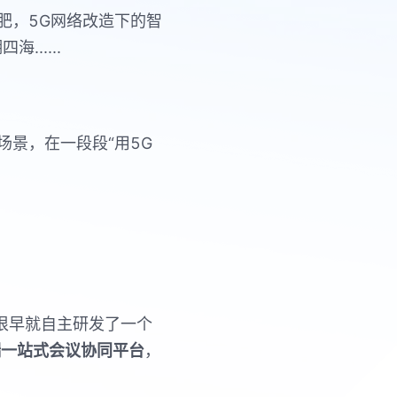
肥，
5G
网络改造下的智
湖四海
......
场景，在一段段
“
用
5G
很早就自主研发了一个
端一站式会议协同平台
，