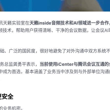
讯天籁实验室在
天籁
inside
音频技术和
AI
领域进一步合作
频技术，帮助用户获得清晰、干净的会议数据，让会议
AI
础、广泛的国民度，很好地避免了对外沟通中双方系统
务总监龚勇平表示，
当前使用
iCenter
与腾讯会议互通的
中成为首选，基本涵盖了业务当中涉及到与外部单位沟通
。
更安全
的业务机密。