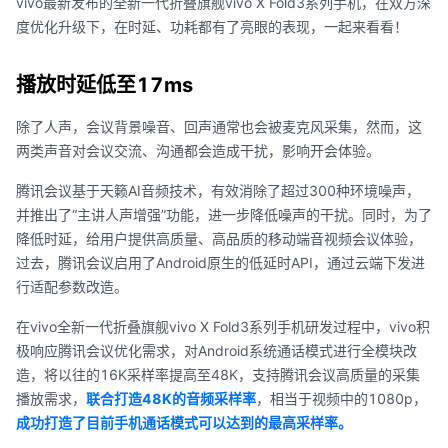
vivo最新发布的全新一代折叠旗舰vivo X Fold3系列手机，在双方深
度优化升级下，在时延、功耗都有了亮眼的表现，一起来看看！
播放时延低至17ms
除了人声，会议背景噪音、回声通常也会被麦克风采集，然而，这
两类声音对会议交流、沟通都会造成干扰，影响开会体验。
腾讯会议基于天籁AI音频技术，有效消除了超过300种环境噪声，
并推出了“主讲人声增强”功能，进一步降低噪声的干扰。同时，为了
降低时延，给用户提供高质量、高品质的移动端音视频会议体验，
过去，腾讯会议启用了Android原生的低延时API，通过云端下发进
行适配参数改造。
在vivo全新一代折叠旗舰vivo X Fold3系列手机研发过程中，vivo积
极响应腾讯会议优化需求，对Android系统通话模式进行全模块改
造，将以往的16K采样率提高至48K，支持腾讯会议高质量的采集
播放需求，
联合打造48K的音频采样率
，相当于视频中的1080p，
成功打造了目前手机通话模式可以达到的最高采样率。