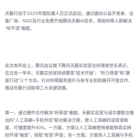
天籁行动于2020年国际聋人日正式启动，通过面向公益开发者、设
备厂商、NGO及行业免费开放腾讯天籁AI技术，帮助听障人群解决
“听不清”难题。
此次发布会上，腾讯会议旗下腾讯天籁实验室总经理商世东表示，
在过去一年中，天籁实验室持续聚焦“技术开放”、“听力筛查”和“康
复行动”三个方向，针对听障服务提升与各专业机构展开开放合作，
推动天籁行动取得三大关键进展。
第一，通过硬件合作解决“听得清”难题。天籁实验室与诺尔康联合推
出的“人工耳蜗+手机伴侣”联合解决方案，使人工耳蜗的语音清晰
度、可懂度提升40%。一方面，方案让人工耳蜗使用者能够真实辨
别环境“噪音”，获取“有效”声音；另一方面，方案将人工耳蜗与手机