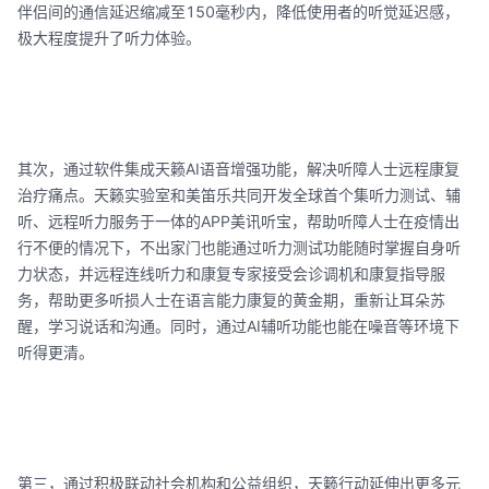
伴侣间的通信延迟缩减至150毫秒内，降低使用者的听觉延迟感，
极大程度提升了听力体验。
其次，通过软件集成天籁AI语音增强功能，解决听障人士远程康复
治疗痛点。天籁实验室和美笛乐共同开发全球首个集听力测试、辅
听、远程听力服务于一体的APP美讯听宝，帮助听障人士在疫情出
行不便的情况下，不出家门也能通过听力测试功能随时掌握自身听
力状态，并远程连线听力和康复专家接受会诊调机和康复指导服
务，帮助更多听损人士在语言能力康复的黄金期，重新让耳朵苏
醒，学习说话和沟通。同时，通过AI辅听功能也能在噪音等环境下
听得更清。
第三，通过积极联动社会机构和公益组织，天籁行动延伸出更多元