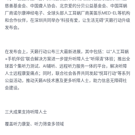
慈善基金会、中国聋人协会、北京爱的分贝公益基金会、中国耳蜗
厂商诺尔康神经电子、全球头部人工耳蜗厂商美笛乐MED-EL等机构
和合作伙伴，在深圳共同举办“科技有爱，让生活无碍”天籁行动升级
发布会。
在发布会上，天籁行动公布三大最新进展，其中包括：以“人工耳蜗
+手机伴侣”联合解决方案进一步提升听障人士“听得清”体验；推出全
球首个集听力测试、AI辅听、远程听力服务一体的平台，解决听障
人士远程康复痛点；同时，联合社会各界共同发起“悦耳行动”等系列
公益活动，推动天籁AI技术惠及更多听障人士，助力信息无障碍社
会建设。
三大成果支持听障人士
覆盖听力康复、听力筛查多领域