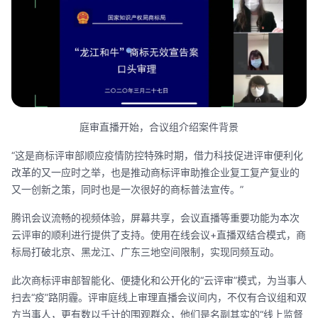
庭审直播开始，合议组介绍案件背景
“这是商标评审部顺应疫情防控特殊时期，借力科技促进评审便利化
改革的又一应时之举，也是推动商标评审助推企业复工复产复业的
又一创新之策，同时也是一次很好的商标普法宣传。”
腾讯会议流畅的视频体验，屏幕共享，会议直播等重要功能为本次
云评审的顺利进行提供了支持。使用在线会议+直播双结合模式，商
标局打破北京、黑龙江、广东三地空间限制，实现同频互动。
此次商标评审部智能化、便捷化和公开化的“云评审”模式，为当事人
扫去“疫”路阴霾。评审庭线上审理直播会议间内，不仅有合议组和双
方当事人，更有数以千计的围观群众，他们是名副其实的“线上监督