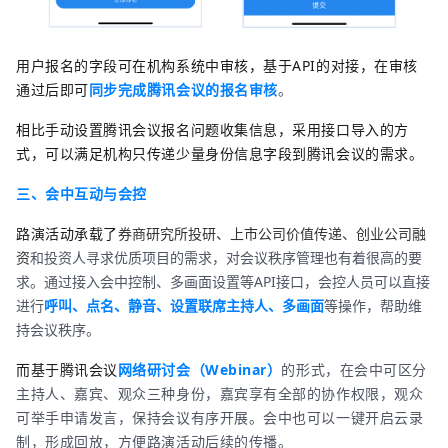
用户报名的字段可在机构系统中审核，基于API的对接，在审核
通过后即可
同步完成腾讯会议的报名审核
。
相比手动设置腾讯会议报名问题收集信息，采用接口导入的方
式，可以满足机构只传递少量身份信息字段到腾讯会议的需求。
三、会中互动与会控
路演活动承载了
券商研究所投研、上市公司价值传递、创业公司融
资
和投资人寻求优质项目的需求，对会议秩序管理也有着很高的要
求。通过接入会中控制、多画面设置等API接口，会控人员可以直接
进行
呼叫、点名、静音、设置联席主持人、多画面
等操作，帮助维
持会议秩序。
而基于腾讯会议
网络研讨会（Webinar）
的形式，在会中可区分
主持人、嘉宾、观众三种身份，嘉宾享有全部的协作权限，观众
可举手申请发言，保持会议有序开展。会中也可以一键开启云录
制，形成回放，方便路演活动后续的传播。