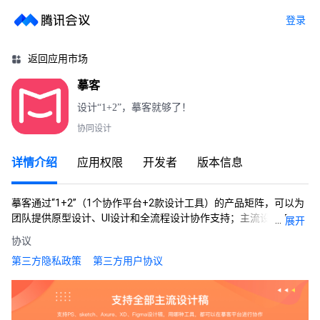
登录
无更新说明
无更新说明
返回应用市场
摹客
设计“1+2”，摹客就够了！
协同设计
详情介绍
应用权限
开发者
版本信息
摹客通过“1+2”（1个协作平台+2款设计工具）的产品矩阵，可以为
团队提供原型设计、UI设计和全流程设计协作支持；主流设计工具
...
展开
（Figma/Sketch/PS/XD/Axure/摹客RP/摹客DT）的设计稿均可
协议
上传至摹客进行设计交付；
第三方隐私政策
第三方用户协议
摹客协作 + 腾讯会议 = 设计评审更便捷！
摹客RP/DT + 腾讯会议 = 头脑风暴更高效！