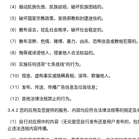
（4）煽动民族仇恨、民族歧视，破坏民族团结的。
（5）破坏国家宗教政策，宣扬邪教和封建迷信的。
（6）散布谣言，扰乱社会秩序，破坏社会稳定的。
（7）散布淫秽、色情、赌博、暴力、凶杀、恐怖信息或教唆犯罪的
（8）侮辱或诽谤他人，侵害他人合法权益的。
（9）实施任何违背"七条底线"的行为。
（10）捏造、虚构事实或隐瞒真相，误导、欺骗他人。
（11）发布、传送、传播广告信息及垃圾信息；
（12）其他法律法规禁止的行为。
3.4.2 您的应用及您提供的服务、内容均应符合法律法规等的规
（1）自行对应用中的内容（无论是您自行发布还是用户发布的，包
止违法违规内容传播。