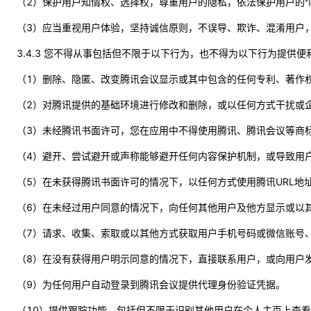
（2）保护用户知情权、选择权，尊重用户的隐私，依法保护用户的
（3）应当重视用户体验，坚持诚信原则，不误导、欺诈、混淆用户
3.4.3 您不得从事包括但不限于以下行为，也不得为以下行为提供
（1）删除、隐匿、改变腾讯会议显示或其中包含的任何专利、著作
（2）对腾讯提供的基础环境进行修改和删除，或以任何方式干扰或
（3）未经腾讯书面许可，您在应用中不得使用腾讯、腾讯会议等商
（4）避开、尝试避开或声称能够避开任何内容保护机制，或导致用
（5）在未获得腾讯书面许可的情况下，以任何方式使用腾讯URL地
（6）在未经过用户同意的情况下，向任何其他用户及他方显示或以
（7）请求、收集、索取或以其他方式获取用户手机号码或微信账号
（8）在没有获得用户明示同意的情况下，直接联系用户，或向用户
（9）为任何用户自动登录到腾讯会议提供代理身份验证凭据。
（10）提供跟踪功能，包括但不限于识别其他用户在个人主页上查