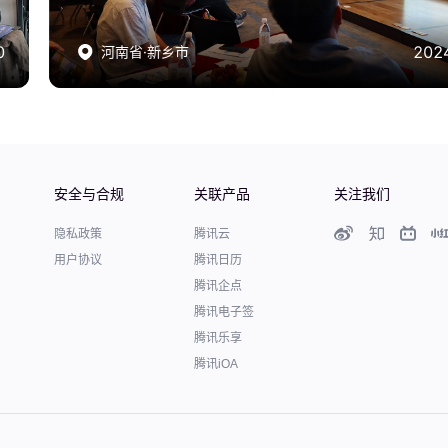
2024
2024
河南省·新乡市
河南省·新乡市
安全与合规
关联产品
关注我们
隐私政策
腾讯云
用户协议
腾讯日历
腾讯企点
腾讯电子签
腾讯乐享
腾讯iOA