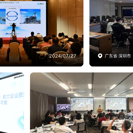
O及数科公司大会
效友会-神州数
数科公司峰会，中石化、中国物流集团等
此活动由腾讯会议联
对于央国企关注的安全、系统集成等需求，
企业走进腾讯，参观
方案和案例实践，包括混合云部署方
腾讯会议Rooms
分权的管理方案，助力企业降本提质增
方案。
2024/07/27
2024/07/27
广东省·深圳市
广东省·深圳市
综合
效友会-智云通-腾讯会议分享会
嘉宾深
腾讯会议联合伙伴智云通和四川企业家商会共同举办
，现场
邀请联建光电，蓝普视讯等40余家客户参观腾讯数字
制等智
流腾讯会议远程协作解决方案，现场体验便捷入会协
提质增
本增效和数字化转型。