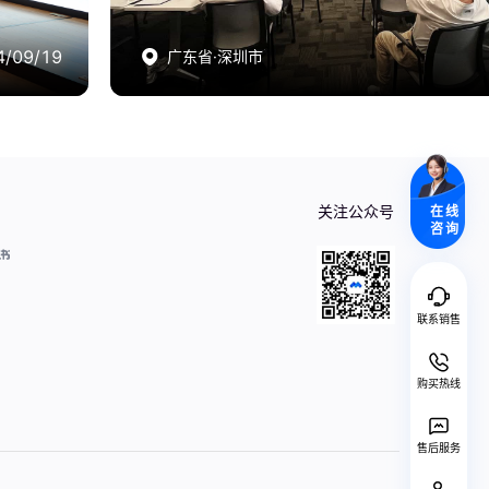
/09/19
/09/19
广东省·深圳市
广东省·深圳市
关注公众号
在线
咨询
联系销售
购买热线
售后服务