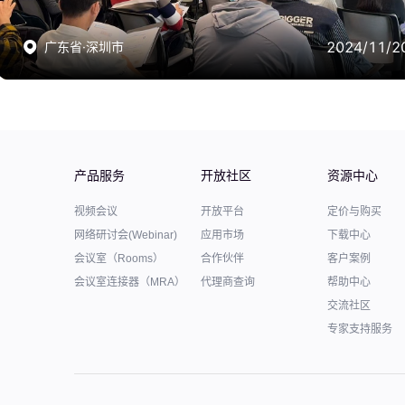
2024/11/20
2024/11/20
广东省·深圳市
广东省·深圳市
产品服务
开放社区
资源中心
视频会议
开放平台
定价与购买
网络研讨会(Webinar)
应用市场
下载中心
会议室（Rooms）
合作伙伴
客户案例
会议室连接器（MRA）
代理商查询
帮助中心
交流社区
专家支持服务