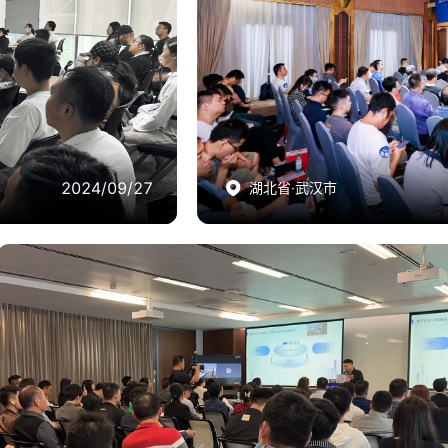
介会
效友会-汇聚天成-腾讯会
请35+嘉宾共同参
此次活动由腾讯会议联合伙伴汇聚天成
表。活动期间，与会嘉
深入交流腾讯会议远程协作解决方案，
例实践等内容，现场还
手、智能录制等重点功能来有效提升
现场嘉宾深入体验智能
信息资产高效利用，以及帮助企业精
2024/09/27
2024/09/27
湖北省·武汉市
湖北省·武汉市
综合
效友会-微盛-腾讯会议产品推介会
腾讯会议联合伙伴微盛共同举办走进腾讯活动，邀请深圳阳光医院等
70余家企业代表参观腾讯数字化展厅，了解腾讯会议远程协作解决方
案以及AI小助手、智能录制等智能化能力。