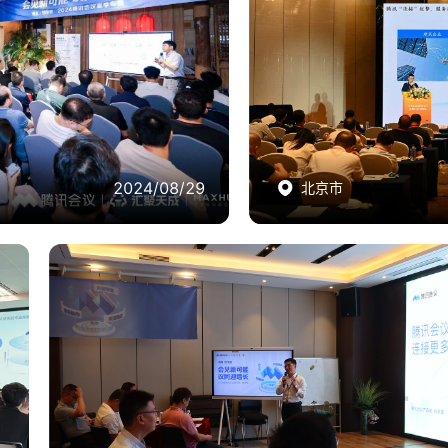
议产品推介会
2024年央国企CI
共同举办，邀请70+与会嘉宾
腾讯会议参与央国企CIO及
并现场演示如何通过AI小助
100+央国企代表参加，针
会议协作，更好地助力企业会议
腾讯会议现场分享央国企解决
准决策和项目落地。
案、系统开放融合能力及分级
效。
2024/08/29
2024/08/29
北京市
北京市
综合
效友会-云视讯-腾讯会议产品推介会
此次活动由腾讯会议联合伙伴云视讯共同举办，邀请50+与会
入交流，面向河南新乡企业分享企业办公协作方案和实践经验
远程演示腾讯会议天籁降噪能力，以及介绍AI小助手、智能录
能化能力如何有效帮助企业提升会议协作体验，助力企业降本
效等内容。